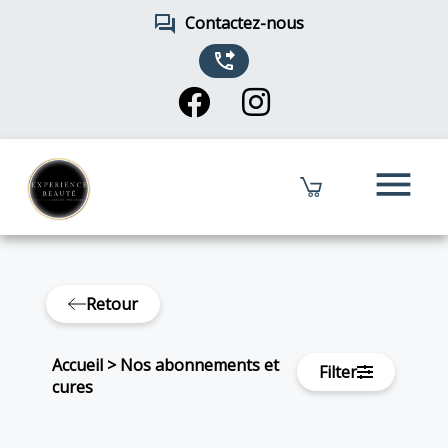
forum
Contactez-nous
phone_forwarded
menu
Retour
Accueil
>
Nos abonnements et
Filter
cures