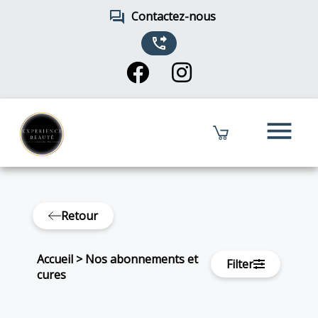
forum
Contactez-nous
phone_forwarded
menu
Retour
Accueil
>
Nos abonnements et
Filter
cures