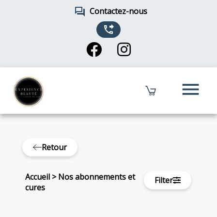
forum
Contactez-nous
phone_forwarded
menu
Retour
Accueil
>
Nos abonnements et
Filter
cures