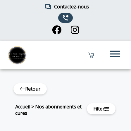
forum
Contactez-nous
phone_forwarded
menu
Retour
Accueil
>
Nos abonnements et
Filter
cures