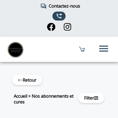
forum
Contactez-nous
phone_forwarded
menu
Retour
Accueil
>
Nos abonnements et
Filter
cures