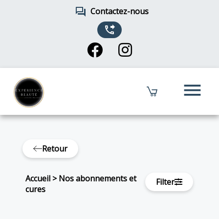
forum
Contactez-nous
phone_forwarded
menu
Retour
Accueil
>
Nos abonnements et
Filter
cures