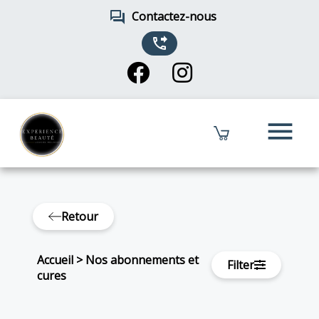
forum
Contactez-nous
phone_forwarded
menu
Retour
Accueil
>
Nos abonnements et
Filter
cures