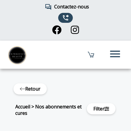
forum
Contactez-nous
phone_forwarded
menu
Retour
Accueil
>
Nos abonnements et
Filter
cures