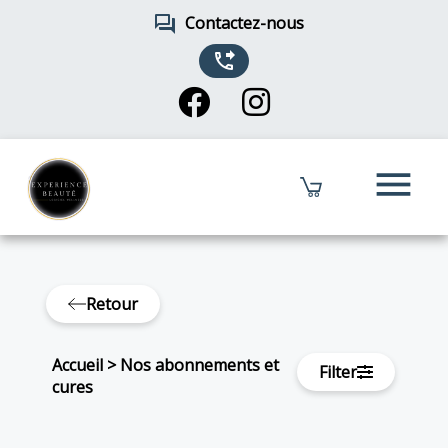
forum
Contactez-nous
phone_forwarded
menu
Retour
Accueil
>
Nos abonnements et
Filter
cures