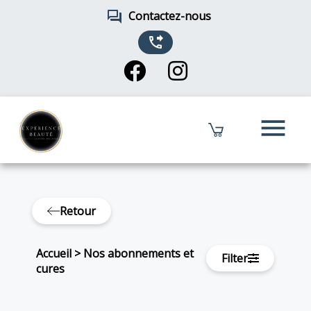
forum
Contactez-nous
phone_forwarded
menu
Retour
Accueil
>
Nos abonnements et
Filter
cures