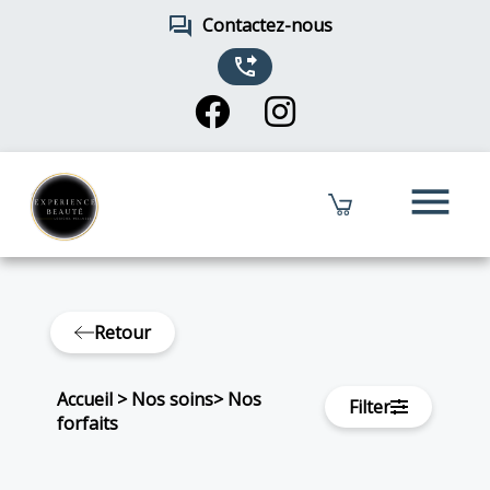
forum
Contactez-nous
phone_forwarded
menu
Retour
Accueil
>
Nos soins
>
Nos
Filter
forfaits