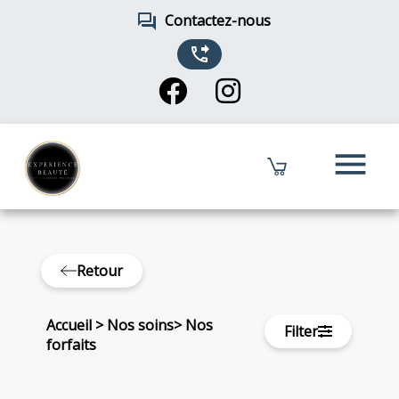
forum
Contactez-nous
phone_forwarded
menu
Retour
Accueil
>
Nos soins
>
Nos
Filter
forfaits