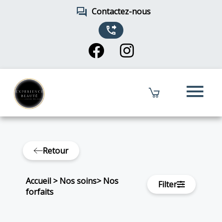
forum
Contactez-nous
phone_forwarded
menu
Retour
Accueil
>
Nos soins
>
Nos
Filter
forfaits