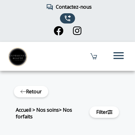
forum
Contactez-nous
phone_forwarded
menu
Retour
Accueil
>
Nos soins
>
Nos
Filter
forfaits