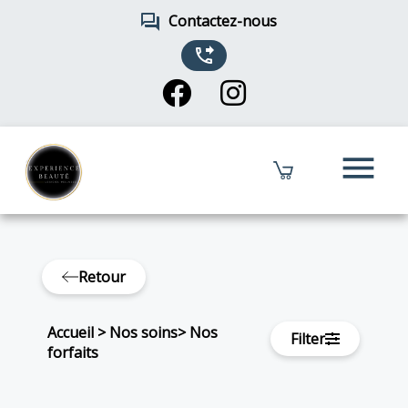
forum
Contactez-nous
phone_forwarded
menu
Retour
Accueil
>
Nos soins
>
Nos
Filter
forfaits