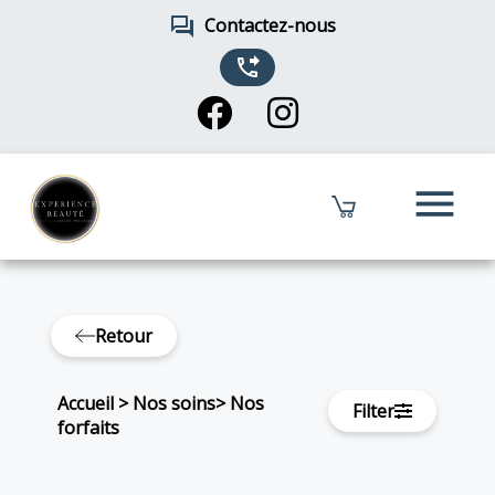
forum
Contactez-nous
phone_forwarded
menu
Retour
Accueil
>
Nos soins
>
Nos
Filter
forfaits