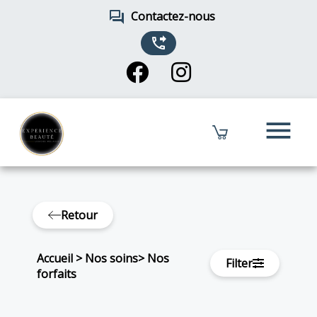
forum
Contactez-nous
phone_forwarded
menu
Retour
Accueil
>
Nos soins
>
Nos
Filter
forfaits