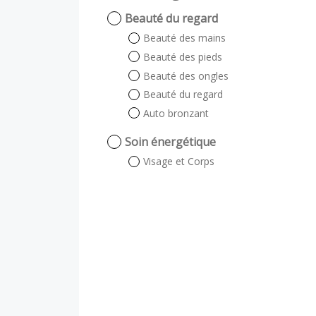
Beauté du regard
Beauté des mains
Beauté des pieds
Beauté des ongles
Beauté du regard
Auto bronzant
Soin énergétique
Visage et Corps
Visage
Corps
Soin visage
Expertise cutanée
Soin sur-mesure
Massage & Gommage du
corps