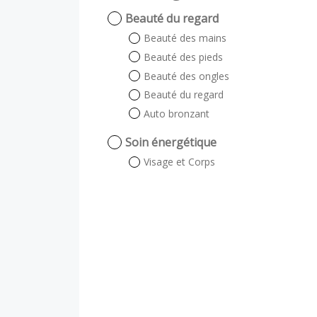
Beauté du regard
Beauté des mains
Beauté des pieds
Beauté des ongles
Beauté du regard
Auto bronzant
Soin énergétique
Visage et Corps
Visage
Corps
Soin visage
Expertise cutanée
Soin sur-mesure
Massage & Gommage du
corps