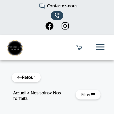
forum
Contactez-nous
phone_forwarded
menu
Retour
Accueil
>
Nos soins
>
Nos
Filter
forfaits