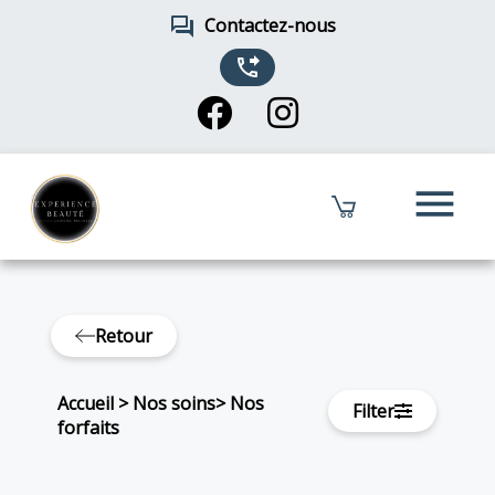
forum
Contactez-nous
phone_forwarded
menu
Retour
Accueil
>
Nos soins
>
Nos
Filter
forfaits