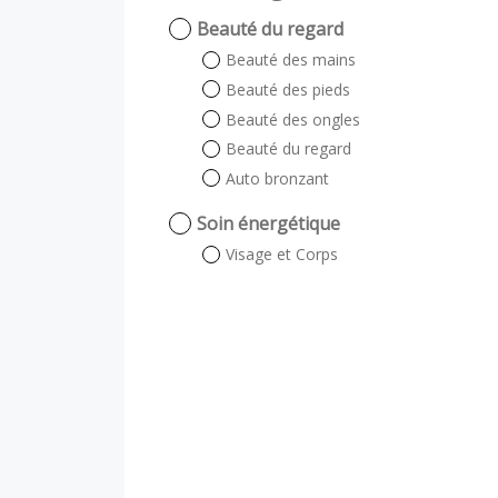
Beauté du regard
Beauté des mains
Beauté des pieds
Beauté des ongles
Beauté du regard
Auto bronzant
Soin énergétique
Visage et Corps
Visage
Corps
Soin visage
Expertise cutanée
Soin sur-mesure
Massage & Gommage du
corps