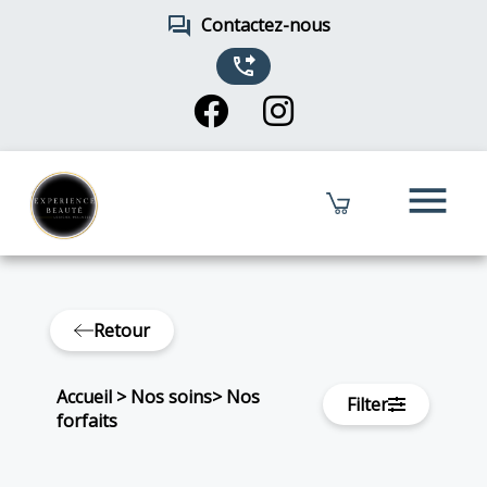
forum
Contactez-nous
phone_forwarded
menu
Retour
Accueil
>
Nos soins
>
Nos
Filter
forfaits