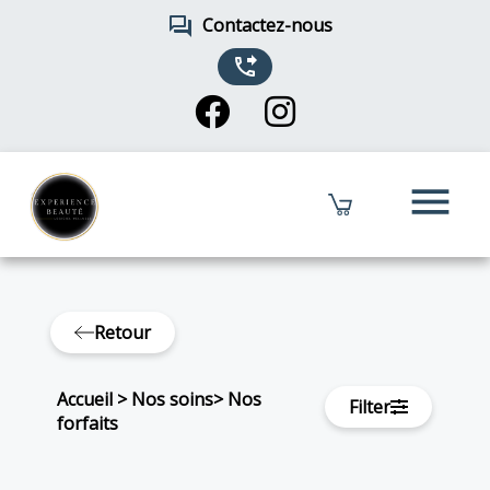
forum
Contactez-nous
phone_forwarded
menu
Retour
Accueil
>
Nos soins
>
Nos
Filter
forfaits