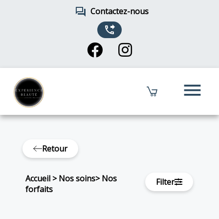
forum
Contactez-nous
phone_forwarded
menu
Retour
Accueil
>
Nos soins
>
Nos
Filter
forfaits