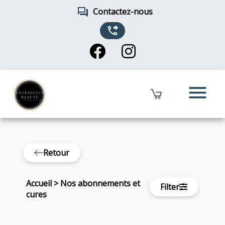
forum
Contactez-nous
phone_forwarded
menu
Retour
Accueil
>
Nos abonnements et
Filter
cures