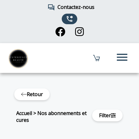
forum
Contactez-nous
phone_forwarded
menu
Retour
Accueil
>
Nos abonnements et
Filter
cures