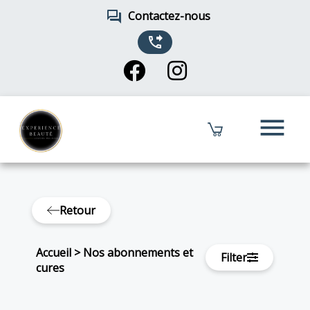
forum
Contactez-nous
phone_forwarded
menu
Retour
Accueil
>
Nos abonnements et
Filter
cures