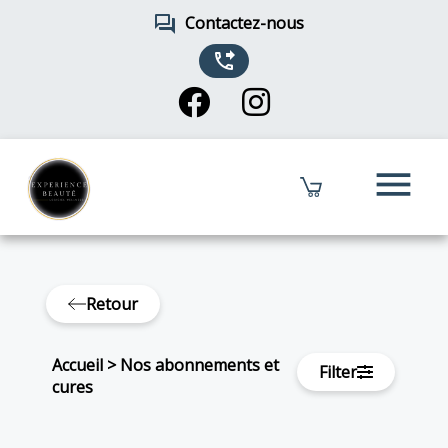
forum
Contactez-nous
phone_forwarded
menu
Retour
Accueil
>
Nos abonnements et
Filter
cures