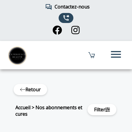
forum
Contactez-nous
phone_forwarded
menu
Retour
Accueil
>
Nos abonnements et
Filter
cures