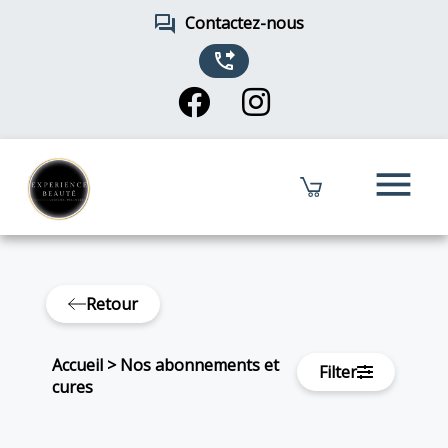
forum
Contactez-nous
phone_forwarded
menu
Retour
Accueil
>
Nos abonnements et
Filter
cures