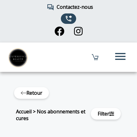
forum
Contactez-nous
phone_forwarded
menu
Retour
Accueil
>
Nos abonnements et
Filter
cures