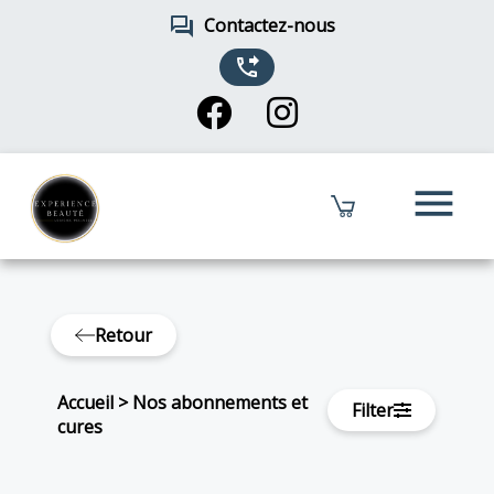
forum
Contactez-nous
phone_forwarded
menu
Retour
Accueil
>
Nos abonnements et
Filter
cures