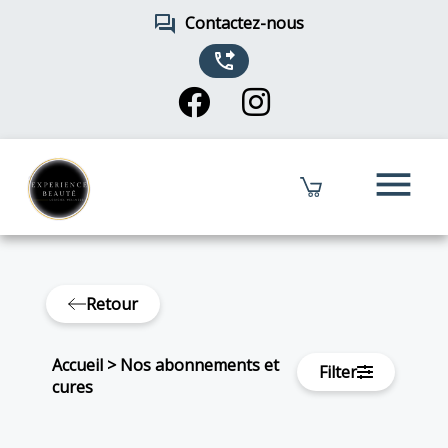
forum
Contactez-nous
phone_forwarded
menu
Retour
Accueil
>
Nos abonnements et
Filter
cures