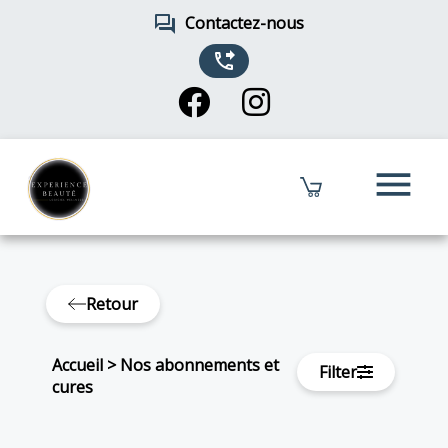
forum
Contactez-nous
phone_forwarded
menu
Retour
Accueil
>
Nos abonnements et
Filter
cures