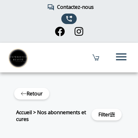
forum
Contactez-nous
phone_forwarded
menu
Retour
Accueil
>
Nos abonnements et
Filter
cures