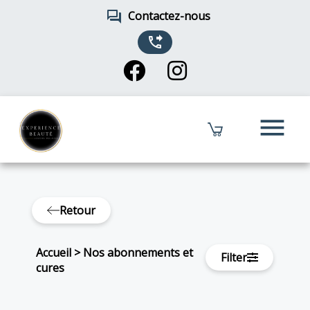
forum
Contactez-nous
phone_forwarded
menu
Retour
Accueil
>
Nos abonnements et
Filter
cures