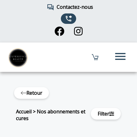
forum
Contactez-nous
phone_forwarded
menu
Retour
Accueil
>
Nos abonnements et
Filter
cures