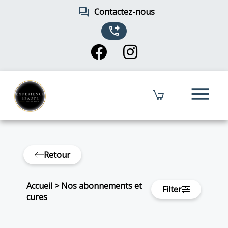
forum
Contactez-nous
phone_forwarded
menu
Retour
Accueil
>
Nos abonnements et
Filter
cures