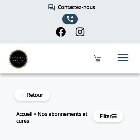
forum
Contactez-nous
phone_forwarded
menu
Retour
Accueil
>
Nos abonnements et
Filter
cures