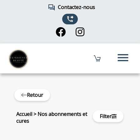
forum
Contactez-nous
phone_forwarded
menu
Retour
Accueil
>
Nos abonnements et
Filter
cures