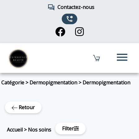
forum
Contactez-nous
phone_forwarded
menu
Catégorie
>
Dermopigmentation
>
Dermopigmentation
Retour
Filter
Accueil
>
Nos soins