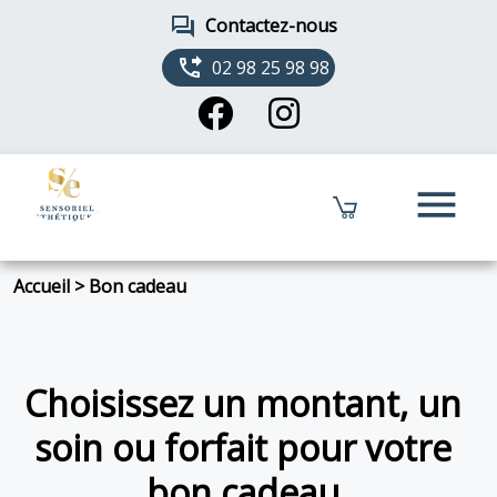
forum
Contactez-nous
phone_forwarded
02 98 25 98 98
menu
Accueil
>
Bon cadeau
Choisissez un montant, un
soin ou forfait pour votre
bon cadeau