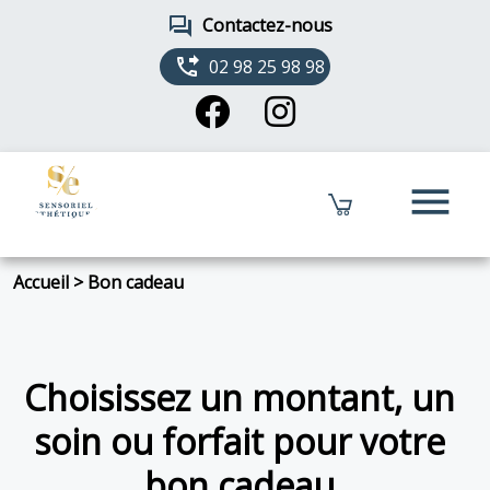
forum
Contactez-nous
phone_forwarded
02 98 25 98 98
menu
Accueil
>
Bon cadeau
Choisissez un montant, un
soin ou forfait pour votre
bon cadeau