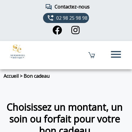
forum
Contactez-nous
phone_forwarded
02 98 25 98 98
menu
Accueil
>
Bon cadeau
Choisissez un montant, un
soin ou forfait pour votre
bon cadeau