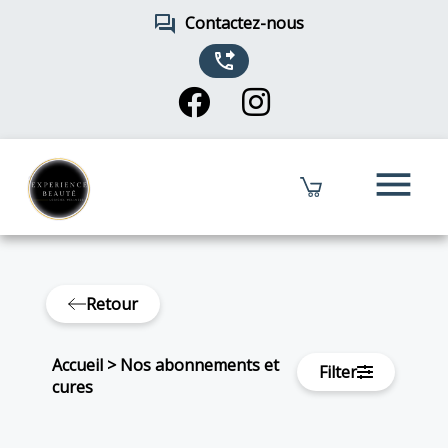
forum
Contactez-nous
phone_forwarded
menu
Retour
Accueil
>
Nos abonnements et
Filter
cures