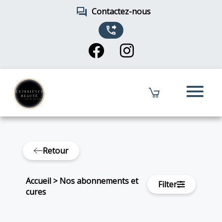
forum
Contactez-nous
phone_forwarded
menu
Retour
Accueil
>
Nos abonnements et
Filter
cures