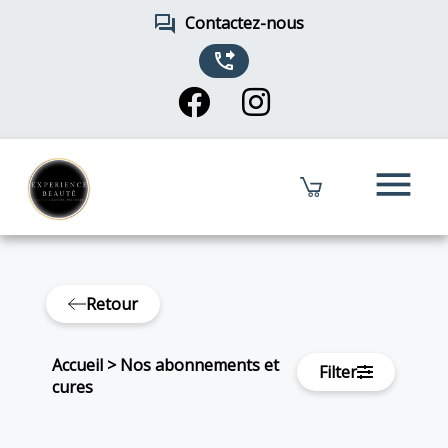
forum
Contactez-nous
phone_forwarded
menu
Retour
Accueil
>
Nos abonnements et
Filter
cures