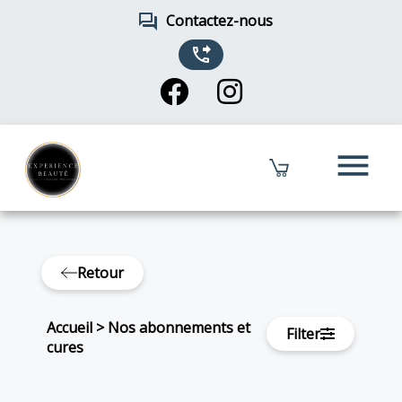
forum
Contactez-nous
phone_forwarded
menu
Retour
Accueil
>
Nos abonnements et
Filter
cures