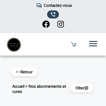
forum
Contactez-nous
phone_forwarded
menu
Retour
Accueil
>
Nos abonnements et
Filter
cures